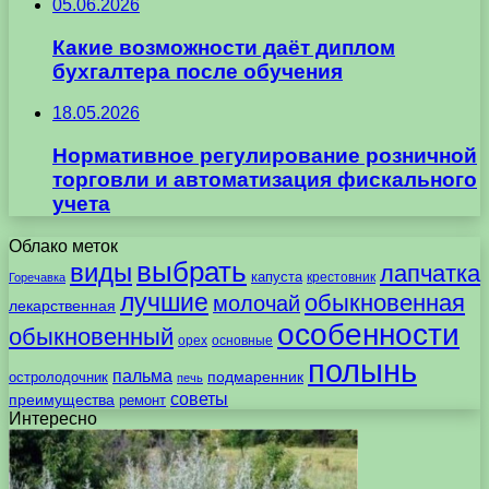
05.06.2026
Какие возможности даёт диплом
бухгалтера после обучения
18.05.2026
Нормативное регулирование розничной
торговли и автоматизация фискального
учета
Облако меток
выбрать
виды
лапчатка
капуста
крестовник
Горечавка
лучшие
обыкновенная
молочай
лекарственная
особенности
обыкновенный
орех
основные
полынь
пальма
подмаренник
остролодочник
печь
советы
преимущества
ремонт
Интересно