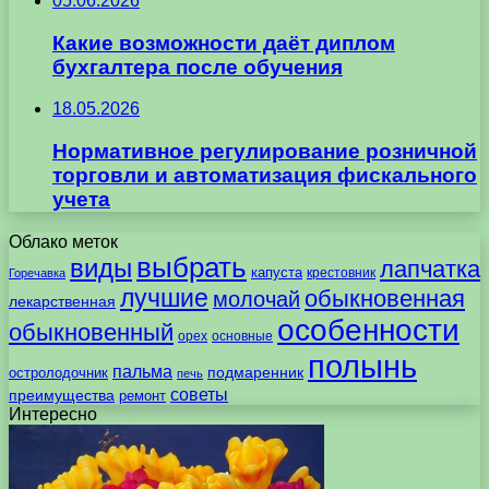
05.06.2026
Какие возможности даёт диплом
бухгалтера после обучения
18.05.2026
Нормативное регулирование розничной
торговли и автоматизация фискального
учета
Облако меток
выбрать
виды
лапчатка
капуста
крестовник
Горечавка
лучшие
обыкновенная
молочай
лекарственная
особенности
обыкновенный
орех
основные
полынь
пальма
подмаренник
остролодочник
печь
советы
преимущества
ремонт
Интересно