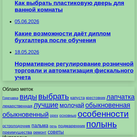
Как выбрать пластиковую дверь для
ванной комнаты
05.06.2026
Какие возможности даёт диплом
бухгалтера после обучения
18.05.2026
Нормативное регулирование розничной
торговли и автоматизация фискального
учета
Облако меток
выбрать
виды
лапчатка
капуста
крестовник
Горечавка
лучшие
обыкновенная
молочай
лекарственная
особенности
обыкновенный
орех
основные
полынь
пальма
подмаренник
остролодочник
печь
советы
преимущества
ремонт