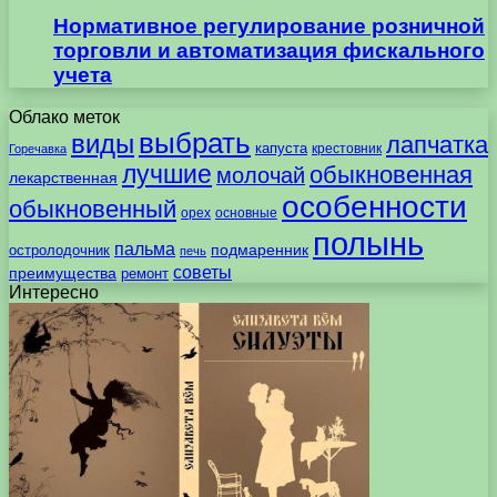
Нормативное регулирование розничной
торговли и автоматизация фискального
учета
Облако меток
выбрать
виды
лапчатка
капуста
крестовник
Горечавка
лучшие
обыкновенная
молочай
лекарственная
особенности
обыкновенный
орех
основные
полынь
пальма
подмаренник
остролодочник
печь
советы
преимущества
ремонт
Интересно