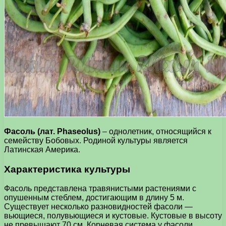
Фасоль (лат. Phaseolus)
– однолетник, относящийся к
семейству Бобовых. Родиной культуры является
Латинская Америка.
Характеристика культуры
Фасоль представлена травянистыми растениями с
опушенным стеблем, достигающим в длину 5 м.
Существует несколько разновидностей фасоли —
вьющиеся, полувьющиеся и кустовые. Кустовые в высоту
не превышают 70 см. Корневая система у фасоли