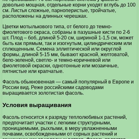
довольно мощная, отдельные корни уходят вглубь до 100
см. Листья сложные, парноперистые, тройчатые,
расположены на длинных черешках.
Цветки мотылькового типа, от белого до темно-
фиолетового окраса, собраны в пазушные кисти по 2-6
шт. Плод – боб, длиной 5-20 см, шириной 1-1,5 см, может
быть как прямым, так и изогнутым, цилиндрическим или
сплющенным. Семена эллиптической или округлой
формы, длиной 5-15 мм, бывают красной, желтоватой,
бело-зеленой, светло- и темно-коричневой или
фиолетовой окраски, однотонные или мозаичные,
пятнистые или крапчатые.
Фасоль обыкновенная — самый популярный в Европе и
России вид. Реже российскими садоводами
выращивается золотистая фасоль.
Условия выращивания
Фасоль относится к разряду теплолюбивых растений,
предпочитает участки с легкими структурными,
проницаемыми, рыхлыми, в меру увлажненными
почвами, освобожденными от сорных растений и