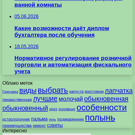
ванной комнаты
05.06.2026
Какие возможности даёт диплом
бухгалтера после обучения
18.05.2026
Нормативное регулирование розничной
торговли и автоматизация фискального
учета
Облако меток
выбрать
виды
лапчатка
капуста
крестовник
Горечавка
лучшие
обыкновенная
молочай
лекарственная
особенности
обыкновенный
орех
основные
полынь
пальма
подмаренник
остролодочник
печь
советы
преимущества
ремонт
Интересно