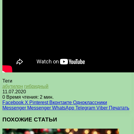
Теги
абутилон
гибридный
11.07.2020
0
Время чтения: 2 мин.
Facebook
X
Pinterest
Вконтакте
Одноклассники
Messenger
Messenger
WhatsApp
Telegram
Viber
Печатать
ПОХОЖИЕ СТАТЬИ