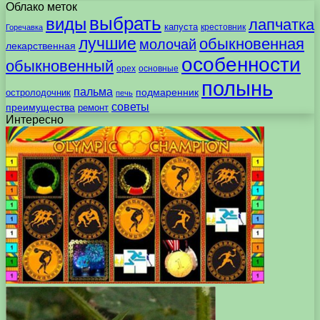
Облако меток
выбрать
виды
лапчатка
капуста
крестовник
Горечавка
лучшие
обыкновенная
молочай
лекарственная
особенности
обыкновенный
орех
основные
полынь
пальма
подмаренник
остролодочник
печь
советы
преимущества
ремонт
Интересно