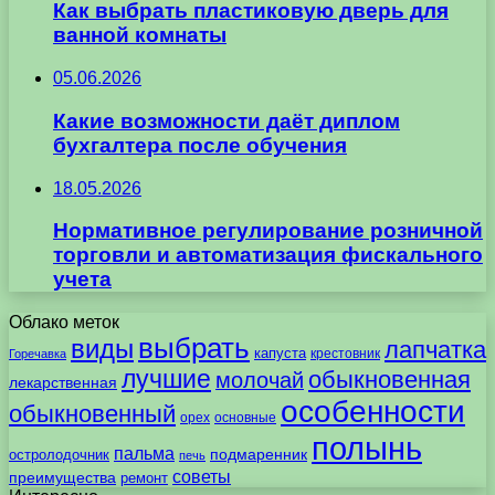
Как выбрать пластиковую дверь для
ванной комнаты
05.06.2026
Какие возможности даёт диплом
бухгалтера после обучения
18.05.2026
Нормативное регулирование розничной
торговли и автоматизация фискального
учета
Облако меток
выбрать
виды
лапчатка
капуста
крестовник
Горечавка
лучшие
обыкновенная
молочай
лекарственная
особенности
обыкновенный
орех
основные
полынь
пальма
подмаренник
остролодочник
печь
советы
преимущества
ремонт