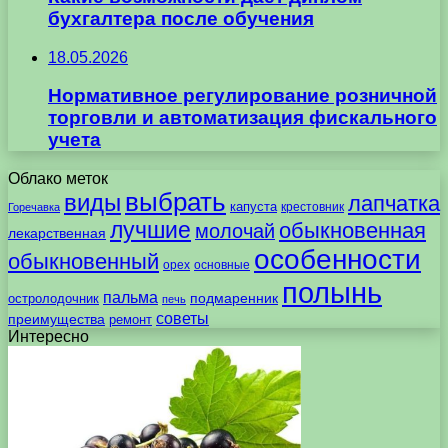
бухгалтера после обучения
18.05.2026
Нормативное регулирование розничной
торговли и автоматизация фискального
учета
Облако меток
выбрать
виды
лапчатка
капуста
крестовник
Горечавка
лучшие
обыкновенная
молочай
лекарственная
особенности
обыкновенный
орех
основные
полынь
пальма
подмаренник
остролодочник
печь
советы
преимущества
ремонт
Интересно