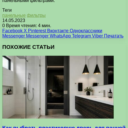
панельными фильтрами.
Теги
панельные
фильтры
14.05.2023
0
Время чтения: 4 мин.
Facebook
X
Pinterest
Вконтакте
Одноклассники
Messenger
Messenger
WhatsApp
Telegram
Viber
Печатать
ПОХОЖИЕ СТАТЬИ
Как выбрать пластиковую дверь для ванной