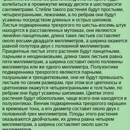
колебаться в промежутке между десяти и шестидесяти
сантиметрами. Стебли такого растения будут простыми,
четырехгранными, лежачими, а по ребрам они будут
усажены посредством длинных и острых шипиков.
Листья подмаренника трехрогого по шестьь-восемь штук
находятся в расставленных мутовках, они являются
линейно-ланцетными, длина таких листьев составляет
около восьми-двадцати миллиметров, а ширина окажется
равной полутора-двух с половиной миллиметрам.
Прицветные листья этого растения будут ланцетными,
парными и неодинаковыми, длина таких листьев равна
пяти миллиметрам, а ширина составит около половины
миллиметра или же одного миллиметра. Полузонтики
подмаренника трехрогого являются парными,
пазушными и трехцветковыми, они не будут превышать
листьев по своим размерам, при этом все цветоносы и
цветоножки окажутся четырехгранными и толстыми, по
ребрам они будут усажены шипиками. Цветки этого
растения будут обоеполыми, чаще всего они находятся в
полузонтиках. Венчик подмаренника трехрогого окрашен
в кремовые тона, а его диаметр составит около двух с
половиной-трех миллиметров. Плоды этого растения
оказываются двойчатыми, их длина равна четырем
миллиметрам, а ширина составляет около шести
миллиметров.