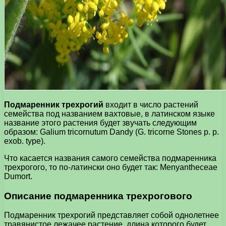
Подмаренник трехрогий
входит в число растений
семейства под названием вахтовые, в латинском языке
название этого растения будет звучать следующим
образом: Galium tricornutum Dandy (G. tricorne Stones p. p.
exob. type).
Что касается названия самого семейства подмаренника
трехрогого, то по-латински оно будет так: Menyantheceae
Dumort.
Описание подмаренника трехрогового
Подмаренник трехрогий представляет собой однолетнее
травянистое лежачее растение, длина которого будет