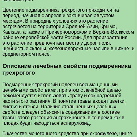
Цветение подмаренника трехрогого приходится на
период, начиная с апреля и заканчивая августом
месяцем. В природных условиях это растение
встречается на территории Средней Азии, Крыма,
Кавказа, а также в Причерноморском и Верхне-Волжском
районе европейской части России. Для произрастания
это растение предпочитает места у дорог, поля,
щебнистые склоны, железнодорожные насыпи в нижне- и
среднегорном поясе.
Описание лечебных свойств подмаренника
трехрогого
Подмаренник трехрогий наделен весьма ценными
целебными свойствами, при этом с лечебной целью
рекомендуется использовать траву и сок надземной
части этого растения. В понятие травы входят цветки,
листья и стебли. Наличие столь ценных целебных
свойств следует объяснять содержанием в составе
травы этого растения антрахинонов, в то время как в
плодах будет находиться асперулозид.
В качестве мочегонного средства при скрофулезе, цинге