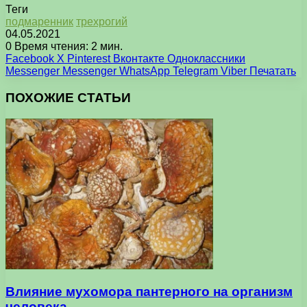
Теги
подмаренник
трехрогий
04.05.2021
0
Время чтения: 2 мин.
Facebook
X
Pinterest
Вконтакте
Одноклассники
Messenger
Messenger
WhatsApp
Telegram
Viber
Печатать
ПОХОЖИЕ СТАТЬИ
Влияние мухомора пантерного на организм
человека