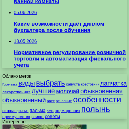
ванной комнаты
05.06.2026
Какие возможности даёт диплом
бухгалтера после обучения
18.05.2026
Нормативное регулирование розничной
торговли и автоматизация фискального
учета
Облако меток
выбрать
виды
лапчатка
капуста
крестовник
Горечавка
лучшие
обыкновенная
молочай
лекарственная
особенности
обыкновенный
орех
основные
полынь
пальма
подмаренник
остролодочник
печь
советы
преимущества
ремонт
Интересно