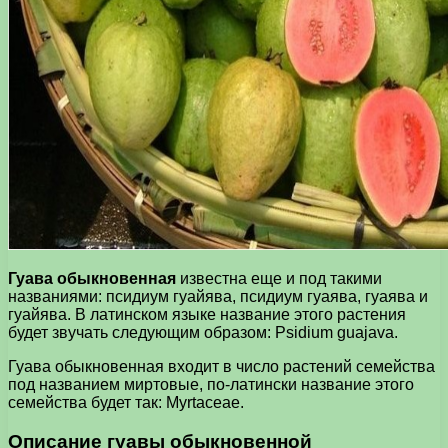
Гуава обыкновенная
известна еще и под такими
названиями: псидиум гуайява, псидиум гуаява, гуаява и
гуайява. В латинском языке название этого растения
будет звучать следующим образом: Psidium guajava.
Гуава обыкновенная входит в число растений семейства
под названием миртовые, по-латински название этого
семейства будет так: Myrtaceae.
Описание гуавы обыкновенной