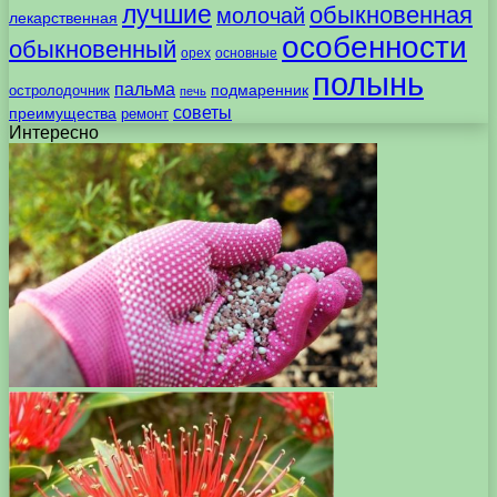
лучшие
обыкновенная
молочай
лекарственная
особенности
обыкновенный
орех
основные
полынь
пальма
подмаренник
остролодочник
печь
советы
преимущества
ремонт
Интересно