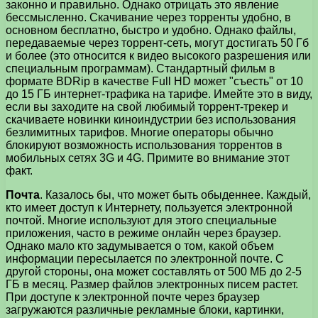
законно и правильно. Однако отрицать это явление
бессмысленно. Скачивание через торренты удобно, в
основном бесплатно, быстро и удобно. Однако файлы,
передаваемые через торрент-сеть, могут достигать 50 Гб
и более (это относится к видео высокого разрешения или
специальным программам). Стандартный фильм в
формате BDRip в качестве Full HD может "съесть" от 10
до 15 ГБ интернет-трафика на тарифе. Имейте это в виду,
если вы заходите на свой любимый торрент-трекер и
скачиваете новинки киноиндустрии без использования
безлимитных тарифов. Многие операторы обычно
блокируют возможность использования торрентов в
мобильных сетях 3G и 4G. Примите во внимание этот
факт.
Почта
. Казалось бы, что может быть обыденнее. Каждый,
кто имеет доступ к Интернету, пользуется электронной
почтой. Многие используют для этого специальные
приложения, часто в режиме онлайн через браузер.
Однако мало кто задумывается о том, какой объем
информации пересылается по электронной почте. С
другой стороны, она может составлять от 500 МБ до 2-5
ГБ в месяц. Размер файлов электронных писем растет.
При доступе к электронной почте через браузер
загружаются различные рекламные блоки, картинки,