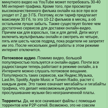
минутного видео на YouTube может потребовать 30-40
Мб интернет-трафика. Кроме того, при просмотре
высококачественного фильма онлайн на все про все
уходит от 2 до 3 ГБ. Поэтому, если тариф предлагает
максимум 30 Гб, то это 10-12 фильмов в месяц, а об
остальном лучше забыть. Также существует более чем
достаточно сервисов для доставки онлайн-видео.
Причем как для взрослых, так и для детей. Дети могут
включить мультфильмы онлайн и смотреть их четыре,
пять или шесть часов подряд, пока родители не запретят
им это. После нескольких дней работы в этом режиме
интернет отключится.
Потоковое аудио
. Помимо видео, большой
популярностью пользуется и онлайн-аудио. Почти все
радиостанции теперь работают в режиме онлайн, а в
Интернете можно слушать потоковое вещание.
Популярность таких сервисов, как Яндекс.Музыка,
Last.fm, Spotify, Apple Music и Tunein Radio, растет с
каждым днем. Это также означает мегабайты и гигабайты
трафика, что делает невозможным длительное
прослушивание музыки без неограниченной платы.
Торренты
. Да, не все скачивают файлы с помощью
торрентов или P2P-сетей. Возможно, это не совсем