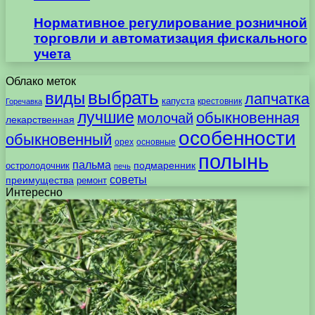
Нормативное регулирование розничной
торговли и автоматизация фискального
учета
Облако меток
выбрать
виды
лапчатка
капуста
крестовник
Горечавка
лучшие
обыкновенная
молочай
лекарственная
особенности
обыкновенный
орех
основные
полынь
пальма
подмаренник
остролодочник
печь
советы
преимущества
ремонт
Интересно