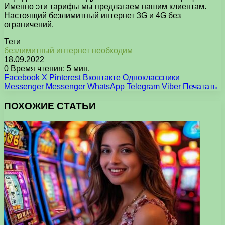
Именно эти тарифы мы предлагаем нашим клиентам.
Настоящий безлимитный интернет 3G и 4G без
ограничений.
Теги
безлимитный
интернет
необходим
18.09.2022
0
Время чтения: 5 мин.
Facebook
X
Pinterest
Вконтакте
Одноклассники
Messenger
Messenger
WhatsApp
Telegram
Viber
Печатать
ПОХОЖИЕ СТАТЬИ