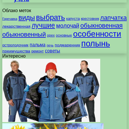
Облако меток
выбрать
виды
лапчатка
капуста
крестовник
Горечавка
лучшие
обыкновенная
молочай
лекарственная
особенности
обыкновенный
орех
основные
полынь
пальма
подмаренник
остролодочник
печь
советы
преимущества
ремонт
Интересно