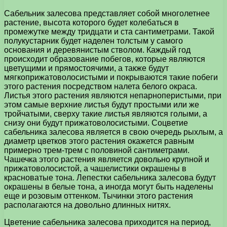
Сабельник залесова представляет собой многолетнее
растение, высота которого будет колебаться в
промежутке между тридцати и ста сантиметрами. Такой
полукустарник будет наделен толстым у самого
основания и деревянистым стволом. Каждый год
происходит образование побегов, которые являются
цветущими и прямостоячими, а также будут
мягкоприжатоволосистыми и покрываются такие побеги
этого растения посредством налета белого окраса.
Листья этого растения являются непарноперистыми, при
этом самые верхние листья будут простыми или же
тройчатыми, сверху такие листья являются голыми, а
снизу они будут прижатоволосистыми. Соцветие
сабельника залесова является в свою очередь рыхлым, а
диаметр цветков этого растения окажется равным
примерно трем-трем с половиной сантиметрами.
Чашечка этого растения является довольно крупной и
прижатоволосистой, а чашелистики окрашены в
красноватые тона. Лепестки сабельника залесова будут
окрашены в белые тона, а иногда могут быть наделены
еще и розовым оттенком. Тычинки этого растения
располагаются на довольно длинных нитях.
Цветение сабельника залесова приходится на период,