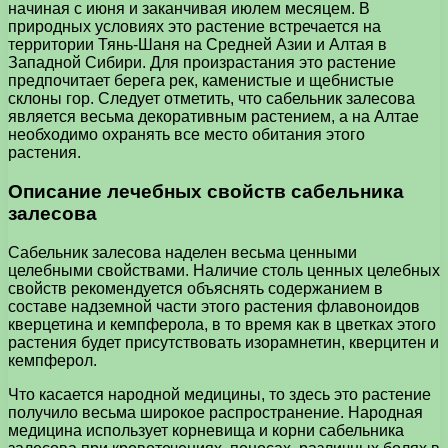
начиная с июня и заканчивая июлем месяцем. В
природных условиях это растение встречается на
территории Тянь-Шаня на Средней Азии и Алтая в
Западной Сибири. Для произрастания это растение
предпочитает берега рек, каменистые и щебнистые
склоны гор. Следует отметить, что сабельник залесова
является весьма декоративным растением, а на Алтае
необходимо охранять все место обитания этого
растения.
Описание лечебных свойств сабельника
залесова
Сабельник залесова наделен весьма ценными
целебными свойствами. Наличие столь ценных целебных
свойств рекомендуется объяснять содержанием в
составе надземной части этого растения флавоноидов
кверцетина и кемпферола, в то время как в цветках этого
растения будет присутствовать изорамнетин, кверцитен и
кемпферол.
Что касается народной медицины, то здесь это растение
получило весьма широкое распространение. Народная
медицина использует корневища и корни сабельника