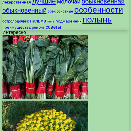
лучшие
обыкновенная
молочай
лекарственная
особенности
обыкновенный
орех
основные
полынь
пальма
подмаренник
остролодочник
печь
советы
преимущества
ремонт
Интересно