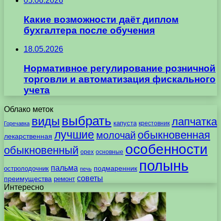
05.06.2026
Какие возможности даёт диплом
бухгалтера после обучения
18.05.2026
Нормативное регулирование розничной
торговли и автоматизация фискального
учета
Облако меток
выбрать
виды
лапчатка
капуста
крестовник
Горечавка
лучшие
обыкновенная
молочай
лекарственная
особенности
обыкновенный
орех
основные
полынь
пальма
подмаренник
остролодочник
печь
советы
преимущества
ремонт
Интересно