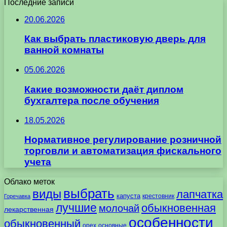
Последние записи
20.06.2026
Как выбрать пластиковую дверь для
ванной комнаты
05.06.2026
Какие возможности даёт диплом
бухгалтера после обучения
18.05.2026
Нормативное регулирование розничной
торговли и автоматизация фискального
учета
Облако меток
выбрать
виды
лапчатка
капуста
крестовник
Горечавка
лучшие
обыкновенная
молочай
лекарственная
особенности
обыкновенный
орех
основные