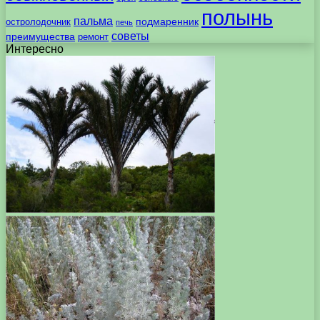
полынь
пальма
подмаренник
остролодочник
печь
советы
преимущества
ремонт
Интересно