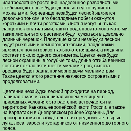
или трехлетнее растение, наделенное развалистыми
стеблями, которые будут довольно густо пушисто-
мохнатыми. Корневище незабудки лесной является
довольно тонким, его бесплодные побеги окажутся
короткими и почти розетками. Листья могут быть как
ланцетно-лопатчатыми, так и продолговато-лопатчатыми,
такие листья этого растения будут сужаться в довольно
длинный черешок. Плодущие кисли незабудки лесной
будут рыхлыми и немногоцветковыми, плодоножки
являются почти горизонтально-отстоящими, а их длина
составит около одного сантиметра. Цветки незабудки
лесной окрашены в голубые тона, длина отгиба венчика
составит около пяти-шести миллиметров, высота
орешков будет равна примерно двум миллиметрам.
Такие цветки этого растения являются островатыми и
продолговатыми.
Цветение незабудки лесной приходится на период,
начиная с мая и заканчивая июнем месяцем. в
природных условиях это растение встречается на
территории Кавказа, европейской части России, а также
на Карпатах и в Днепровском районе Украины. Для
произрастания незабудка лесная предпочитает сырые
луга, леса, заросли кустарников от низменного до горного
пояса.