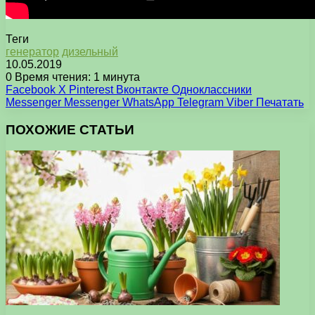
Теги
генератор
дизельный
10.05.2019
0
Время чтения: 1 минута
Facebook
X
Pinterest
Вконтакте
Одноклассники
Messenger
Messenger
WhatsApp
Telegram
Viber
Печатать
ПОХОЖИЕ СТАТЬИ