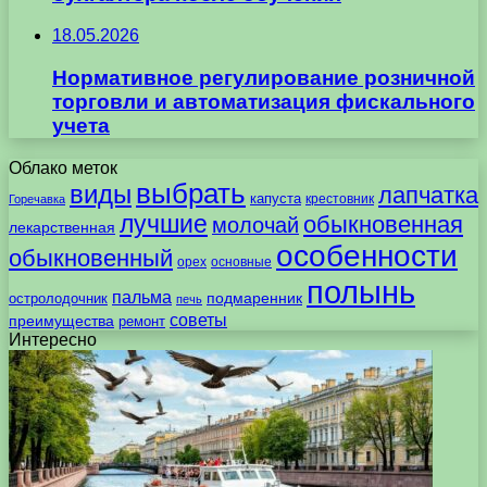
18.05.2026
Нормативное регулирование розничной
торговли и автоматизация фискального
учета
Облако меток
выбрать
виды
лапчатка
капуста
крестовник
Горечавка
лучшие
обыкновенная
молочай
лекарственная
особенности
обыкновенный
орех
основные
полынь
пальма
подмаренник
остролодочник
печь
советы
преимущества
ремонт
Интересно