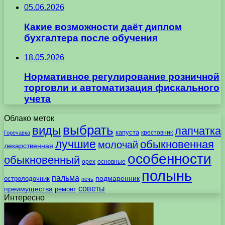
05.06.2026
Какие возможности даёт диплом
бухгалтера после обучения
18.05.2026
Нормативное регулирование розничной
торговли и автоматизация фискального
учета
Облако меток
выбрать
виды
лапчатка
капуста
крестовник
Горечавка
лучшие
обыкновенная
молочай
лекарственная
особенности
обыкновенный
орех
основные
полынь
пальма
подмаренник
остролодочник
печь
советы
преимущества
ремонт
Интересно