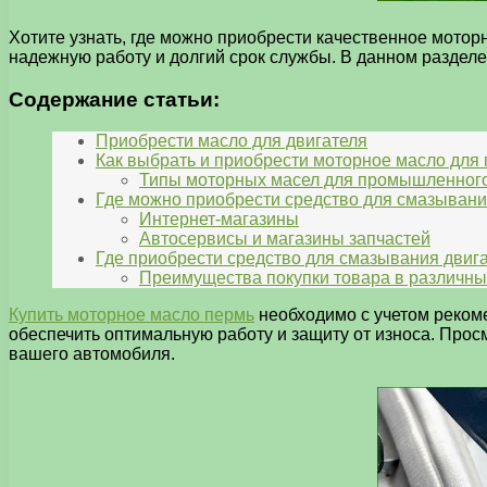
Хотите узнать, где можно приобрести качественное мото
надежную работу и долгий срок службы. В данном разделе
Содержание статьи:
Приобрести масло для двигателя
Как выбрать и приобрести моторное масло дл
Типы моторных масел для промышленного
Где можно приобрести средство для смазывани
Интернет-магазины
Автосервисы и магазины запчастей
Где приобрести средство для смазывания двиг
Преимущества покупки товара в различны
Купить моторное масло пермь
необходимо с учетом рекоме
обеспечить оптимальную работу и защиту от износа. Прос
вашего автомобиля.