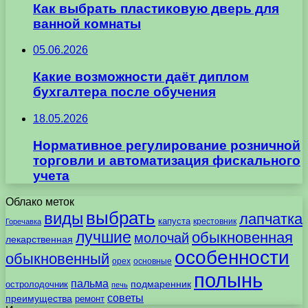
Как выбрать пластиковую дверь для
ванной комнаты
05.06.2026
Какие возможности даёт диплом
бухгалтера после обучения
18.05.2026
Нормативное регулирование розничной
торговли и автоматизация фискального
учета
Облако меток
выбрать
виды
лапчатка
капуста
крестовник
Горечавка
лучшие
обыкновенная
молочай
лекарственная
особенности
обыкновенный
орех
основные
полынь
пальма
подмаренник
остролодочник
печь
советы
преимущества
ремонт