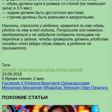
— обувь должна идти в размер со стопой (не помешает
запас в 3-5 мм.);
— задник должен быть достаточно жестким;
— строчки должны быть ровными и аккуратными.
Наконец, спросите у ребенка, нравится ли ему обувь,
удобно ли ему в ней ходить. Попросите его немного
пробежаться и не забудьте подавить пальцами на
передник и задник, чтобы проверить уровень удобства
посадки стоп (вдруг обувь давит, а ребенок не
признается).
Теги
детские обуви
детские обувь
обувь детский
24.06.2016
0
Время чтения: 2 мин.
Facebook
X
Pinterest
Вконтакте
Одноклассники
Messenger
Messenger
WhatsApp
Telegram
Viber
Печатать
ПОХОЖИЕ СТАТЬИ