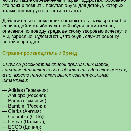
ног, это также определенный гарант здоровья. Особенно
это важно помнить, покупая обувь для детей, у которых
только формируются кости и осанка.
Действительно, помощник ног может стать их врагом. Но
если подойти к выбору детской обуви внимательно,
опасения по поводу вреда детскому здоровью исчезнут и
мы, взрослые, будем знать, что обувь служит ребенку
верой и правдой.
Страна-производитель и бренд
Сначала рассмотрим список признанных марок,
которые действительно заботятся о детских ножках,
а не просто наполняют рынок сомнительными
штампами:
— Adidas (Германия);
— Antilopa (Россия);
— Bagira (Румыния);
— Bambini (Россия);
— Clarks (Англия);
— Columbia (США);
— Demar (Польша);
— ECCO (Дания);