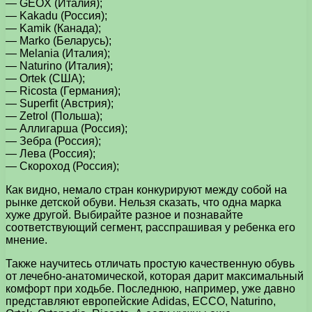
— GEOX (Италия);
— Kakadu (Россия);
— Kamik (Канада);
— Marko (Беларусь);
— Melania (Италия);
— Naturino (Италия);
— Ortek (США);
— Ricosta (Германия);
— Superfit (Австрия);
— Zetrol (Польша);
— Аллигарша (Россия);
— Зебра (Россия);
— Лева (Россия);
— Скороход (Россия);
Как видно, немало стран конкурируют между собой на
рынке детской обуви. Нельзя сказать, что одна марка
хуже другой. Выбирайте разное и познавайте
соответствующий сегмент, расспрашивая у ребенка его
мнение.
Также научитесь отличать простую качественную обувь
от лечебно-анатомической, которая дарит максимальный
комфорт при ходьбе. Последнюю, например, уже давно
представляют европейские Adidas, ECCO, Naturino,