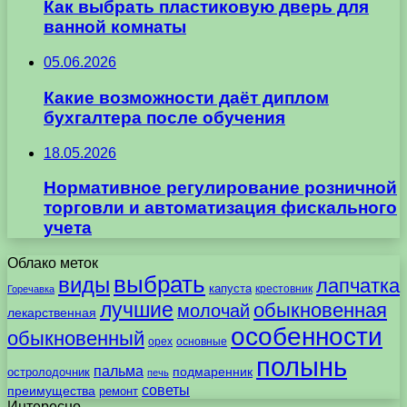
Как выбрать пластиковую дверь для
ванной комнаты
05.06.2026
Какие возможности даёт диплом
бухгалтера после обучения
18.05.2026
Нормативное регулирование розничной
торговли и автоматизация фискального
учета
Облако меток
выбрать
виды
лапчатка
капуста
крестовник
Горечавка
лучшие
обыкновенная
молочай
лекарственная
особенности
обыкновенный
орех
основные
полынь
пальма
подмаренник
остролодочник
печь
советы
преимущества
ремонт
Интересно