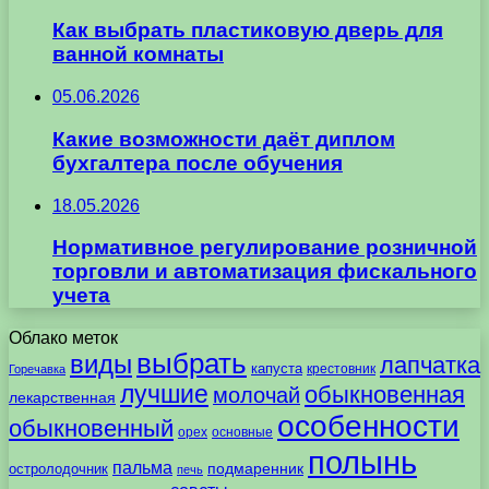
Как выбрать пластиковую дверь для
ванной комнаты
05.06.2026
Какие возможности даёт диплом
бухгалтера после обучения
18.05.2026
Нормативное регулирование розничной
торговли и автоматизация фискального
учета
Облако меток
выбрать
виды
лапчатка
капуста
крестовник
Горечавка
лучшие
обыкновенная
молочай
лекарственная
особенности
обыкновенный
орех
основные
полынь
пальма
подмаренник
остролодочник
печь