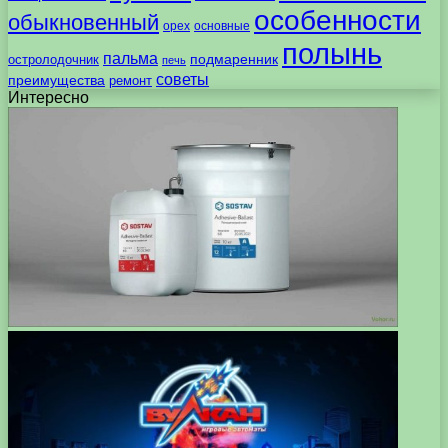
особенности
обыкновенный
орех
основные
полынь
пальма
подмаренник
остролодочник
печь
советы
преимущества
ремонт
Интересно