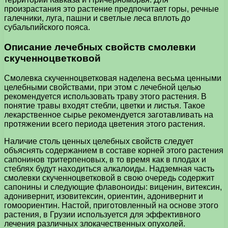
произрастания это растение предпочитает горы, речные
галечники, луга, пашни и светлые леса вплоть до
субальпийского пояса.
Описание лечебных свойств смолевки
скученноцветковой
Смолевка скученноцветковая наделена весьма ценными
целебными свойствами, при этом с лечебной целью
рекомендуется использовать траву этого растения. В
понятие травы входят стебли, цветки и листья. Такое
лекарственное сырье рекомендуется заготавливать на
протяжении всего периода цветения этого растения.
Наличие столь ценных целебных свойств следует
объяснять содержанием в составе корней этого растения
сапонинов тритерпеновых, в то время как в плодах и
стеблях будут находиться алкалоиды. Надземная часть
смолевки скученноцветковой в свою очередь содержит
сапонины и следующие флавоноиды: виценин, витексин,
адонивернит, изовитексин, ориентин, адонивернит и
гомоориентин. Настой, приготовленный на основе этого
растения, в Грузии используется для эффективного
лечения различных злокачественных опухолей.