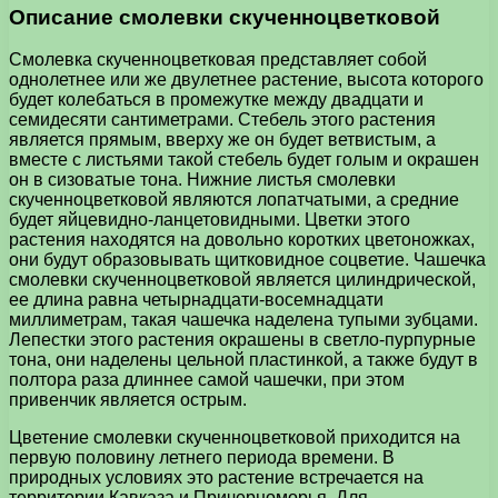
Описание смолевки скученноцветковой
Смолевка скученноцветковая представляет собой
однолетнее или же двулетнее растение, высота которого
будет колебаться в промежутке между двадцати и
семидесяти сантиметрами. Стебель этого растения
является прямым, вверху же он будет ветвистым, а
вместе с листьями такой стебель будет голым и окрашен
он в сизоватые тона. Нижние листья смолевки
скученноцветковой являются лопатчатыми, а средние
будет яйцевидно-ланцетовидными. Цветки этого
растения находятся на довольно коротких цветоножках,
они будут образовывать щитковидное соцветие. Чашечка
смолевки скученноцветковой является цилиндрической,
ее длина равна четырнадцати-восемнадцати
миллиметрам, такая чашечка наделена тупыми зубцами.
Лепестки этого растения окрашены в светло-пурпурные
тона, они наделены цельной пластинкой, а также будут в
полтора раза длиннее самой чашечки, при этом
привенчик является острым.
Цветение смолевки скученноцветковой приходится на
первую половину летнего периода времени. В
природных условиях это растение встречается на
территории Кавказа и Причерноморья. Для