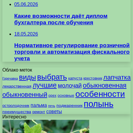
05.06.2026
Какие возможности даёт диплом
бухгалтера после обучения
18.05.2026
Нормативное регулирование розничной
торговли и автоматизация фискального
учета
Облако меток
выбрать
виды
лапчатка
капуста
крестовник
Горечавка
лучшие
обыкновенная
молочай
лекарственная
особенности
обыкновенный
орех
основные
полынь
пальма
подмаренник
остролодочник
печь
советы
преимущества
ремонт
Интересно