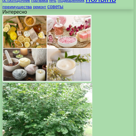
пальма
подмаренник
остролодочник
печь
советы
преимущества
ремонт
Интересно