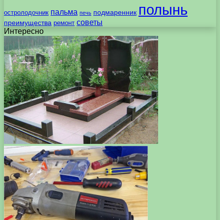
полынь
пальма
подмаренник
остролодочник
печь
советы
преимущества
ремонт
Интересно