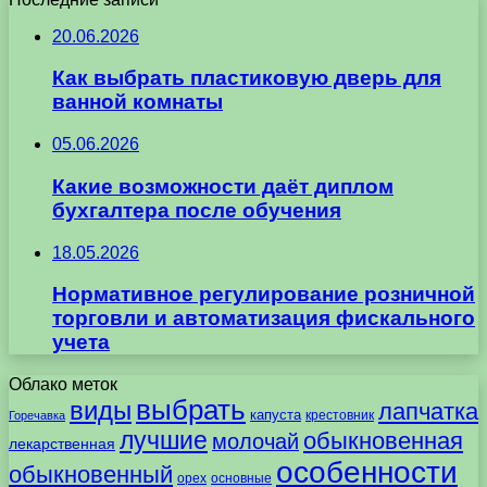
20.06.2026
Как выбрать пластиковую дверь для
ванной комнаты
05.06.2026
Какие возможности даёт диплом
бухгалтера после обучения
18.05.2026
Нормативное регулирование розничной
торговли и автоматизация фискального
учета
Облако меток
выбрать
виды
лапчатка
капуста
крестовник
Горечавка
лучшие
обыкновенная
молочай
лекарственная
особенности
обыкновенный
орех
основные