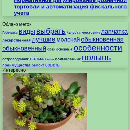
Нормативное регулирование розничной
торговли и автоматизация фискального
учета
Облако меток
выбрать
виды
лапчатка
капуста
крестовник
Горечавка
лучшие
обыкновенная
молочай
лекарственная
особенности
обыкновенный
орех
основные
полынь
пальма
подмаренник
остролодочник
печь
советы
преимущества
ремонт
Интересно