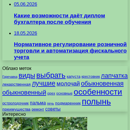
05.06.2026
Какие возможности даёт диплом
бухгалтера после обучения
18.05.2026
Нормативное регулирование розничной
торговли и автоматизация фискального
учета
Облако меток
выбрать
виды
лапчатка
капуста
крестовник
Горечавка
лучшие
обыкновенная
молочай
лекарственная
особенности
обыкновенный
орех
основные
полынь
пальма
подмаренник
остролодочник
печь
советы
преимущества
ремонт
Интересно