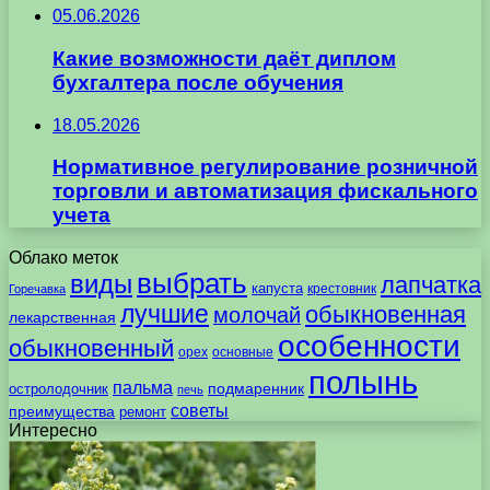
05.06.2026
Какие возможности даёт диплом
бухгалтера после обучения
18.05.2026
Нормативное регулирование розничной
торговли и автоматизация фискального
учета
Облако меток
выбрать
виды
лапчатка
капуста
крестовник
Горечавка
лучшие
обыкновенная
молочай
лекарственная
особенности
обыкновенный
орех
основные
полынь
пальма
подмаренник
остролодочник
печь
советы
преимущества
ремонт
Интересно