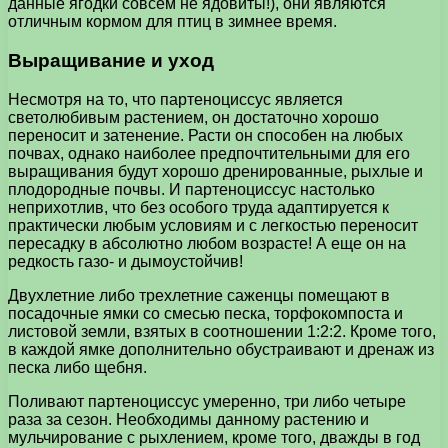
данные ягодки совсем не ядовиты!), они являются
отличным кормом для птиц в зимнее время.
Выращивание и уход
Несмотря на то, что партеноциссус является
светолюбивым растением, он достаточно хорошо
переносит и затенение. Расти он способен на любых
почвах, однако наиболее предпочтительными для его
выращивания будут хорошо дренированные, рыхлые и
плодородные почвы. И партеноциссус настолько
неприхотлив, что без особого труда адаптируется к
практически любым условиям и с легкостью переносит
пересадку в абсолютно любом возрасте! А еще он на
редкость газо- и дымоустойчив!
Двухлетние либо трехлетние саженцы помещают в
посадочные ямки со смесью песка, торфокомпоста и
листовой земли, взятых в соотношении 1:2:2. Кроме того,
в каждой ямке дополнительно обустраивают и дренаж из
песка либо щебня.
Поливают партеноциссус умеренно, три либо четыре
раза за сезон. Необходимы данному растению и
мульчирование с рыхлением, кроме того, дважды в год