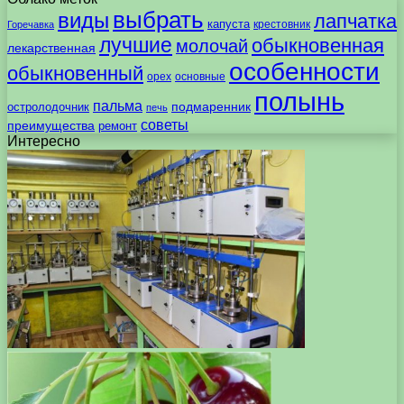
выбрать
виды
лапчатка
капуста
крестовник
Горечавка
лучшие
обыкновенная
молочай
лекарственная
особенности
обыкновенный
орех
основные
полынь
пальма
подмаренник
остролодочник
печь
советы
преимущества
ремонт
Интересно