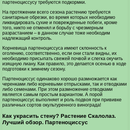
партеноциссусу требуются подкормки.
На протяжении всего сезона растению требуются
санитарные обрезки, во время которых необходимо
ликвидировать сухие и поврежденные побеги, кроме
того, никто не отменял и борьбу с чрезмерным
разрастанием – в данном случае тоже необходим
надлежащий контроль.
Корневища партеноциссуса имеют склонность к
оголению, соответственно, если они стали видны, их
необходимо присыпать свежей почвой и слегка окучить
изящную лиану. Как правило, это делается осенью в ходе
подготовки к зимнему сезону.
Партеноциссус одинаково хорошо размножается как
черенками либо корневыми отпрысками, так и отводками
либо семенами. При этом размножение отводками
является самым простым вариантом. А порой
партеноциссус выполняет и роль подвоя при прививке
различных сортов окультуренного винограда!
Как украсить стену? Растение Скалолаз.
Лучший обзор. Партеноциссус