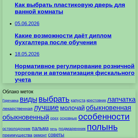
Как выбрать пластиковую дверь для
ванной комнаты
05.06.2026
Какие возможности даёт диплом
бухгалтера после обучения
18.05.2026
Нормативное регулирование розничной
торговли и автоматизация фискального
учета
Облако меток
выбрать
виды
лапчатка
капуста
крестовник
Горечавка
лучшие
обыкновенная
молочай
лекарственная
особенности
обыкновенный
орех
основные
полынь
пальма
подмаренник
остролодочник
печь
советы
преимущества
ремонт