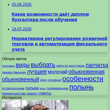
05.06.2026
Какие возможности даёт диплом
бухгалтера после обучения
18.05.2026
Нормативное регулирование розничной
торговли и автоматизация фискального
учета
Облако меток
выбрать
виды
лапчатка
капуста
крестовник
Горечавка
лучшие
обыкновенная
молочай
лекарственная
особенности
обыкновенный
орех
основные
полынь
пальма
подмаренник
остролодочник
печь
советы
преимущества
ремонт
Интересно