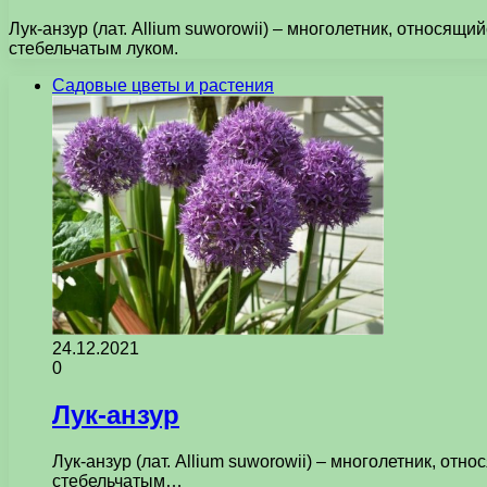
Лук-анзур (лат. Allium suworowii) – многолетник, относя
стебельчатым луком.
Садовые цветы и растения
24.12.2021
0
Лук-анзур
Лук-анзур (лат. Allium suworowii) – многолетник, о
стебельчатым…