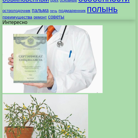
орех
основные
полынь
пальма
подмаренник
остролодочник
печь
советы
преимущества
ремонт
Интересно