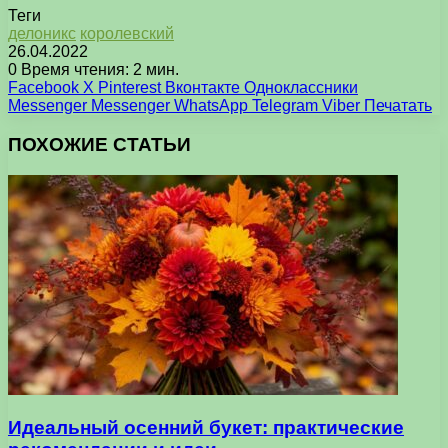
Теги
делоникс
королевский
26.04.2022
0
Время чтения: 2 мин.
Facebook
X
Pinterest
Вконтакте
Одноклассники
Messenger
Messenger
WhatsApp
Telegram
Viber
Печатать
ПОХОЖИЕ СТАТЬИ
Идеальный осенний букет: практические