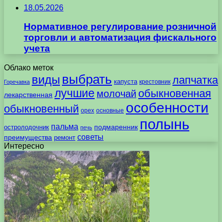
18.05.2026
Нормативное регулирование розничной
торговли и автоматизация фискального
учета
Облако меток
выбрать
виды
лапчатка
капуста
крестовник
Горечавка
лучшие
обыкновенная
молочай
лекарственная
особенности
обыкновенный
орех
основные
полынь
пальма
подмаренник
остролодочник
печь
советы
преимущества
ремонт
Интересно