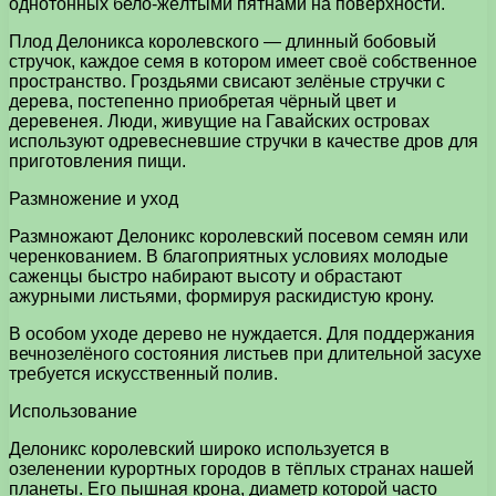
однотонных бело-жёлтыми пятнами на поверхности.
Плод Делоникса королевского — длинный бобовый
стручок, каждое семя в котором имеет своё собственное
пространство. Гроздьями свисают зелёные стручки с
дерева, постепенно приобретая чёрный цвет и
деревенея. Люди, живущие на Гавайских островах
используют одревесневшие стручки в качестве дров для
приготовления пищи.
Размножение и уход
Размножают Делоникс королевский посевом семян или
черенкованием. В благоприятных условиях молодые
саженцы быстро набирают высоту и обрастают
ажурными листьями, формируя раскидистую крону.
В особом уходе дерево не нуждается. Для поддержания
вечнозелёного состояния листьев при длительной засухе
требуется искусственный полив.
Использование
Делоникс королевский широко используется в
озеленении курортных городов в тёплых странах нашей
планеты. Его пышная крона, диаметр которой часто