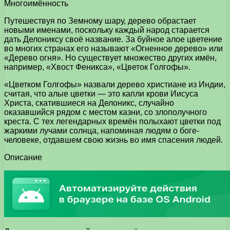
Многоимённость
Путешествуя по Земному шару, дерево обрастает
новыми именами, поскольку каждый народ старается
дать Делониксу своё название. За буйное алое цветение
во многих странах его называют «Огненное дерево» или
«Дерево огня». Но существует множество других имён,
например, «Хвост Феникса», «Цветок Голгофы».
«Цветком Голгофы» назвали дерево христиане из Индии,
считая, что алые цветки — это капли крови Иисуса
Христа, скатившиеся на Делоникс, случайно
оказавшийся рядом с местом казни, со злополучного
креста. С тех легендарных времён полыхают цветки под
жаркими лучами солнца, напоминая людям о боге-
человеке, отдавшем свою жизнь во имя спасения людей.
Описание