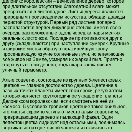
Делоникс королевский – вечнозелёное дерево, которое
при длительном отсутствии благодатной влаги может
превратиться в листопадное. Листья дерева являются
природным произведением искусства, обладая дважды
перистой структурой. Первый ряд листьев попарно
располагается перпендикулярно стеблю, имея в свою
очередь расположенные вдоль черешка пары мелких
овальных листочков. Последние притягиваются друг к
другу (складываются) при наступлении сумерек. Крупные
и широкие листья образуют красивейшую крону,
просеивающую жгучие солнечные лучи, испепеляющие
всё живое на Земле, усмиряя их жаркий пыл. Приятно
отдохнуть в тени дерева, когда жара зашкаливает
уличный термометр.
Алые соцветия, состоящие из крупных 5-лепестковых
цветков — главное достоинство дерева. Цветение в
разных точках планеты имеет свои сроки, результатом
которых является круглогодичное украшение планеты
Делониксом королевским, если смотреть на неё из
космоса. В условиях тропиков цветение такое обильное,
что листья скромно уступают место алым соцветиям,
превращающим дерево в пылающий факел. Один
лепесток цветка лидирует над остальными, поднимаясь
вертикально из цветочной чашечки и отличаясь от