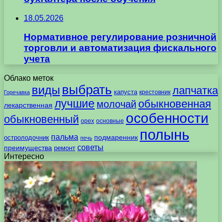
18.05.2026
Нормативное регулирование розничной
торговли и автоматизация фискального
учета
Облако меток
выбрать
виды
лапчатка
капуста
крестовник
Горечавка
лучшие
обыкновенная
молочай
лекарственная
особенности
обыкновенный
орех
основные
полынь
пальма
подмаренник
остролодочник
печь
советы
преимущества
ремонт
Интересно