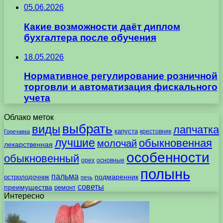
05.06.2026
Какие возможности даёт диплом
бухгалтера после обучения
18.05.2026
Нормативное регулирование розничной
торговли и автоматизация фискального
учета
Облако меток
выбрать
виды
лапчатка
капуста
крестовник
Горечавка
лучшие
обыкновенная
молочай
лекарственная
особенности
обыкновенный
орех
основные
полынь
пальма
подмаренник
остролодочник
печь
советы
преимущества
ремонт
Интересно