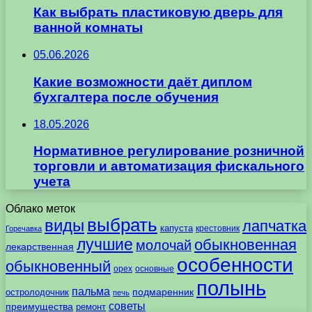
Как выбрать пластиковую дверь для
ванной комнаты
05.06.2026
Какие возможности даёт диплом
бухгалтера после обучения
18.05.2026
Нормативное регулирование розничной
торговли и автоматизация фискального
учета
Облако меток
выбрать
виды
лапчатка
капуста
крестовник
Горечавка
лучшие
обыкновенная
молочай
лекарственная
особенности
обыкновенный
орех
основные
полынь
пальма
подмаренник
остролодочник
печь
советы
преимущества
ремонт