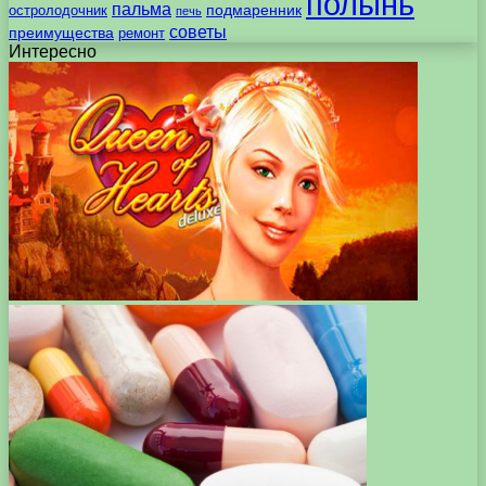
полынь
пальма
подмаренник
остролодочник
печь
советы
преимущества
ремонт
Интересно