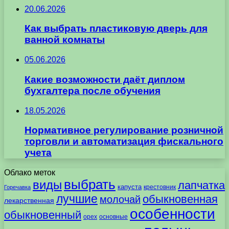
20.06.2026
Как выбрать пластиковую дверь для
ванной комнаты
05.06.2026
Какие возможности даёт диплом
бухгалтера после обучения
18.05.2026
Нормативное регулирование розничной
торговли и автоматизация фискального
учета
Облако меток
выбрать
виды
лапчатка
капуста
крестовник
Горечавка
лучшие
обыкновенная
молочай
лекарственная
особенности
обыкновенный
орех
основные