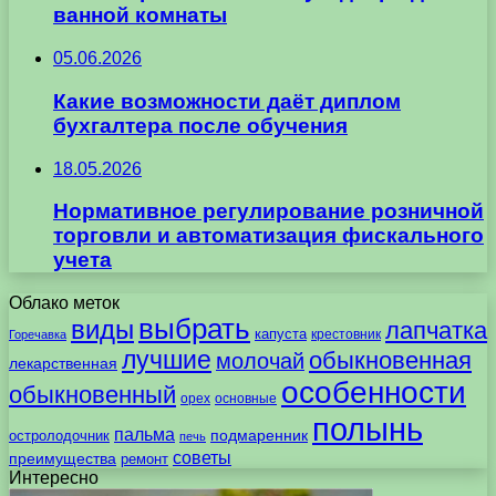
ванной комнаты
05.06.2026
Какие возможности даёт диплом
бухгалтера после обучения
18.05.2026
Нормативное регулирование розничной
торговли и автоматизация фискального
учета
Облако меток
выбрать
виды
лапчатка
капуста
крестовник
Горечавка
лучшие
обыкновенная
молочай
лекарственная
особенности
обыкновенный
орех
основные
полынь
пальма
подмаренник
остролодочник
печь
советы
преимущества
ремонт
Интересно