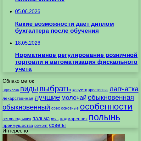
05.06.2026
Какие возможности даёт диплом
бухгалтера после обучения
18.05.2026
Нормативное регулирование розничной
торговли и автоматизация фискального
учета
Облако меток
выбрать
виды
лапчатка
капуста
крестовник
Горечавка
лучшие
обыкновенная
молочай
лекарственная
особенности
обыкновенный
орех
основные
полынь
пальма
подмаренник
остролодочник
печь
советы
преимущества
ремонт
Интересно