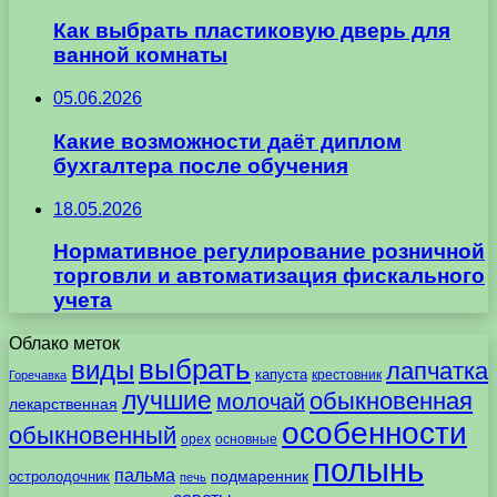
Как выбрать пластиковую дверь для
ванной комнаты
05.06.2026
Какие возможности даёт диплом
бухгалтера после обучения
18.05.2026
Нормативное регулирование розничной
торговли и автоматизация фискального
учета
Облако меток
выбрать
виды
лапчатка
капуста
крестовник
Горечавка
лучшие
обыкновенная
молочай
лекарственная
особенности
обыкновенный
орех
основные
полынь
пальма
подмаренник
остролодочник
печь