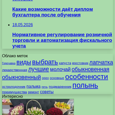
Какие возможности даёт диплом
бухгалтера после обучения
18.05.2026
Нормативное регулирование розничной
торговли и автоматизация фискального
учета
Облако меток
выбрать
виды
лапчатка
капуста
крестовник
Горечавка
лучшие
обыкновенная
молочай
лекарственная
особенности
обыкновенный
орех
основные
полынь
пальма
подмаренник
остролодочник
печь
советы
преимущества
ремонт
Интересно