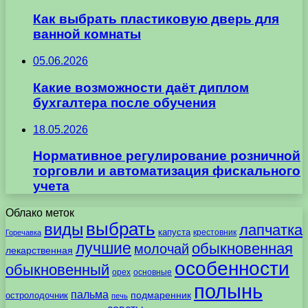
Как выбрать пластиковую дверь для
ванной комнаты
05.06.2026
Какие возможности даёт диплом
бухгалтера после обучения
18.05.2026
Нормативное регулирование розничной
торговли и автоматизация фискального
учета
Облако меток
выбрать
виды
лапчатка
капуста
крестовник
Горечавка
лучшие
обыкновенная
молочай
лекарственная
особенности
обыкновенный
орех
основные
полынь
пальма
подмаренник
остролодочник
печь