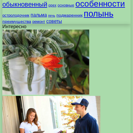
особенности
обыкновенный
орех
основные
полынь
пальма
подмаренник
остролодочник
печь
советы
преимущества
ремонт
Интересно