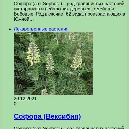
Софора (лат. Sophora) – род травянистых растений,
кустарников и небольших деревьев семейства
Бобовые. Род включает 62 вида, произрастающих в
Южной…
Лекарственные растения
20.12.2021
0
Софора (Вексибия)
Софора (лат. Sophora) – род травянистых растений,