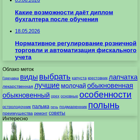
05.06.2026
Какие возможности даёт диплом
бухгалтера после обучения
18.05.2026
Нормативное регулирование розничной
торговли и автоматизация фискального
учета
Облако меток
выбрать
виды
лапчатка
капуста
крестовник
Горечавка
лучшие
обыкновенная
молочай
лекарственная
особенности
обыкновенный
орех
основные
полынь
пальма
подмаренник
остролодочник
печь
советы
преимущества
ремонт
Интересно