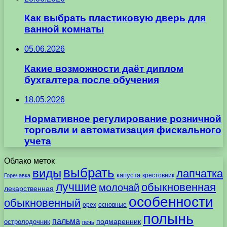
Как выбрать пластиковую дверь для
ванной комнаты
05.06.2026
Какие возможности даёт диплом
бухгалтера после обучения
18.05.2026
Нормативное регулирование розничной
торговли и автоматизация фискального
учета
Облако меток
выбрать
виды
лапчатка
капуста
крестовник
Горечавка
лучшие
обыкновенная
молочай
лекарственная
особенности
обыкновенный
орех
основные
полынь
пальма
подмаренник
остролодочник
печь