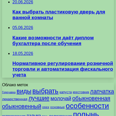
20.06.2026
Как выбрать пластиковую дверь для
ванной комнаты
05.06.2026
Какие возможности даёт диплом
бухгалтера после обучения
18.05.2026
Нормативное регулирование розничной
торговли и автоматизация фискального
учета
Облако меток
выбрать
виды
лапчатка
капуста
крестовник
Горечавка
лучшие
обыкновенная
молочай
лекарственная
особенности
обыкновенный
орех
основные
полынь
пальма
подмаренник
остролодочник