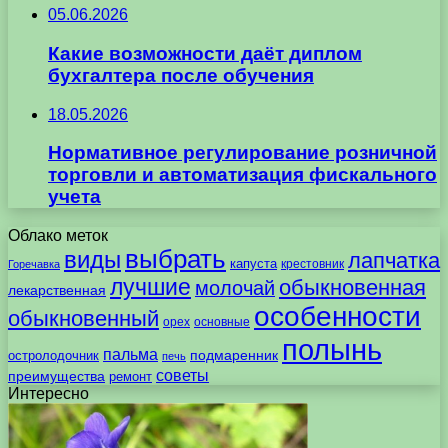
05.06.2026
Какие возможности даёт диплом
бухгалтера после обучения
18.05.2026
Нормативное регулирование розничной
торговли и автоматизация фискального
учета
Облако меток
выбрать
виды
лапчатка
капуста
крестовник
Горечавка
лучшие
обыкновенная
молочай
лекарственная
особенности
обыкновенный
орех
основные
полынь
пальма
подмаренник
остролодочник
печь
советы
преимущества
ремонт
Интересно