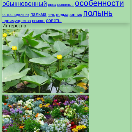
особенности
обыкновенный
орех
основные
полынь
пальма
подмаренник
остролодочник
печь
советы
преимущества
ремонт
Интересно