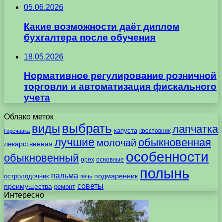
05.06.2026
Какие возможности даёт диплом
бухгалтера после обучения
18.05.2026
Нормативное регулирование розничной
торговли и автоматизация фискального
учета
Облако меток
выбрать
виды
лапчатка
капуста
крестовник
Горечавка
лучшие
обыкновенная
молочай
лекарственная
особенности
обыкновенный
орех
основные
полынь
пальма
подмаренник
остролодочник
печь
советы
преимущества
ремонт
Интересно